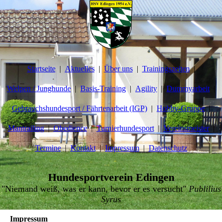
Startseite
Aktuelles
Über uns
Trainingszeiten
Welpen / Junghunde
Basis-Training
Agility
Dummyarbeit
Gebrauchshundesport / Fährtenarbeit (IGP)
Hobby-Gruppe
Mantrailing
Obedience
Turnierhundesport
Vereinsmeister
Termine
Kontakt
Impressum
Datenschutz
Hundesportverein Edingen
"Niemand weiß, was er kann, bevor er es versucht"
Publilius
Syrus
Impressum