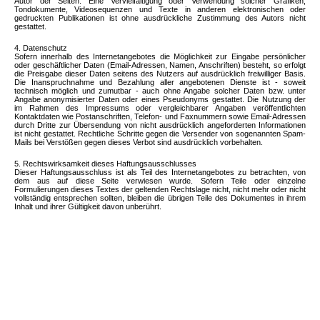
Autor der Seiten. Eine Vervielfältigung oder Verwendung solcher Grafiken,
Tondokumente, Videosequenzen und Texte in anderen elektronischen oder
gedruckten Publikationen ist ohne ausdrückliche Zustimmung des Autors nicht
gestattet.
4. Datenschutz
Sofern innerhalb des Internetangebotes die Möglichkeit zur Eingabe persönlicher
oder geschäftlicher Daten (Email-Adressen, Namen, Anschriften) besteht, so erfolgt
die Preisgabe dieser Daten seitens des Nutzers auf ausdrücklich freiwilliger Basis.
Die Inanspruchnahme und Bezahlung aller angebotenen Dienste ist - soweit
technisch möglich und zumutbar - auch ohne Angabe solcher Daten bzw. unter
Angabe anonymisierter Daten oder eines Pseudonyms gestattet. Die Nutzung der
im Rahmen des Impressums oder vergleichbarer Angaben veröffentlichten
Kontaktdaten wie Postanschriften, Telefon- und Faxnummern sowie Email-Adressen
durch Dritte zur Übersendung von nicht ausdrücklich angeforderten Informationen
ist nicht gestattet. Rechtliche Schritte gegen die Versender von sogenannten Spam-
Mails bei Verstößen gegen dieses Verbot sind ausdrücklich vorbehalten.
5. Rechtswirksamkeit dieses Haftungsausschlusses
Dieser Haftungsausschluss ist als Teil des Internetangebotes zu betrachten, von
dem aus auf diese Seite verwiesen wurde. Sofern Teile oder einzelne
Formulierungen dieses Textes der geltenden Rechtslage nicht, nicht mehr oder nicht
vollständig entsprechen sollten, bleiben die übrigen Teile des Dokumentes in ihrem
Inhalt und ihrer Gültigkeit davon unberührt.