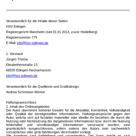
Verantwortlich für die Inhalte dieser Seiten:
HSV Edingen
Registergericht Mannheim (seit 01.01.2014, zuvor Heidelberg)
Registernummer 779
E-Mail:
info@hsv-edingen.de
1. Vorstand
Jürgen Thoma
Elisabethenstraße 13
68535 Edingen-Neckarhausen
info@hsv-edingen.de
Verantwortlich für die Quelltexte und Grafikdesign:
Andrea Schmeiser-Merkel
Haftungsausschluss
1. Inhalt des Onlineangebotes
Der Autor übernimmt keinerlei Gewähr für die Aktualität, Korrektheit, Vollständigkeit
oder Qualität der bereitgestellten Informationen. Haftungsansprüche gegen den
Autor, welche sich auf Schäden materieller oder ideeller Art beziehen, die durch die
Nutzung oder Nichtnutzung der dargebotenen Informationen bzw. durch die Nutzung
fehlerhafter und unvollständiger Informationen verursacht wurden, sind
grundsätzlich ausgeschlossen, sofern seitens des Autors kein nachweislich
vorsätzliches oder grob fahrlässiges Verschulden vorliegt.
Alle Angebote sind freibleibend und unverbindlich. Der Autor behält es sich