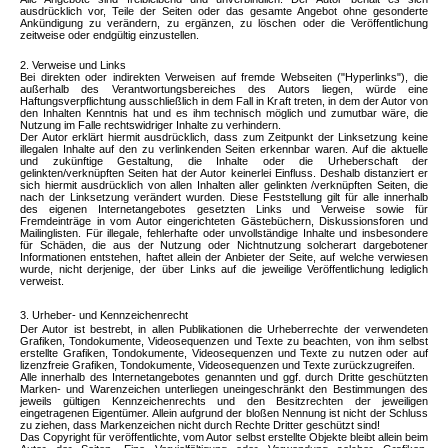
ausdrücklich vor, Teile der Seiten oder das gesamte Angebot ohne gesonderte
Ankündigung zu verändern, zu ergänzen, zu löschen oder die Veröffentlichung
zeitweise oder endgültig einzustellen.
2. Verweise und Links
Bei direkten oder indirekten Verweisen auf fremde Webseiten ("Hyperlinks"), die
außerhalb des Verantwortungsbereiches des Autors liegen, würde eine
Haftungsverpflichtung ausschließlich in dem Fall in Kraft treten, in dem der Autor von
den Inhalten Kenntnis hat und es ihm technisch möglich und zumutbar wäre, die
Nutzung im Falle rechtswidriger Inhalte zu verhindern.
Der Autor erklärt hiermit ausdrücklich, dass zum Zeitpunkt der Linksetzung keine
illegalen Inhalte auf den zu verlinkenden Seiten erkennbar waren. Auf die aktuelle
und zukünftige Gestaltung, die Inhalte oder die Urheberschaft der
gelinkten/verknüpften Seiten hat der Autor keinerlei Einfluss. Deshalb distanziert er
sich hiermit ausdrücklich von allen Inhalten aller gelinkten /verknüpften Seiten, die
nach der Linksetzung verändert wurden. Diese Feststellung gilt für alle innerhalb
des eigenen Internetangebotes gesetzten Links und Verweise sowie für
Fremdeinträge in vom Autor eingerichteten Gästebüchern, Diskussionsforen und
Mailinglisten. Für illegale, fehlerhafte oder unvollständige Inhalte und insbesondere
für Schäden, die aus der Nutzung oder Nichtnutzung solcherart dargebotener
Informationen entstehen, haftet allein der Anbieter der Seite, auf welche verwiesen
wurde, nicht derjenige, der über Links auf die jeweilige Veröffentlichung lediglich
verweist.
3. Urheber- und Kennzeichenrecht
Der Autor ist bestrebt, in allen Publikationen die Urheberrechte der verwendeten
Grafiken, Tondokumente, Videosequenzen und Texte zu beachten, von ihm selbst
erstellte Grafiken, Tondokumente, Videosequenzen und Texte zu nutzen oder auf
lizenzfreie Grafiken, Tondokumente, Videosequenzen und Texte zurückzugreifen.
Alle innerhalb des Internetangebotes genannten und ggf. durch Dritte geschützten
Marken- und Warenzeichen unterliegen uneingeschränkt den Bestimmungen des
jeweils gültigen Kennzeichenrechts und den Besitzrechten der jeweiligen
eingetragenen Eigentümer. Allein aufgrund der bloßen Nennung ist nicht der Schluss
zu ziehen, dass Markenzeichen nicht durch Rechte Dritter geschützt sind!
Das Copyright für veröffentlichte, vom Autor selbst erstellte Objekte bleibt allein beim