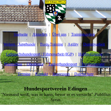
Startseite
Aktuelles
Über uns
Trainingszeiten
Welpen / Junghunde
Basis-Training
Agility
Dummyarbeit
Gebrauchshundesport / Fährtenarbeit (IGP)
Hobby-Gruppe
Mantrailing
Obedience
Turnierhundesport
Vereinsmeister
Termine
Kontakt
Impressum
Datenschutz
Hundesportverein Edingen
"Niemand weiß, was er kann, bevor er es versucht"
Publilius
Syrus